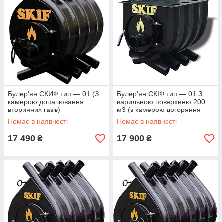
Булер'ян СКИФ тип — 01 (З
Булер'ян СКІФ тип — 01 З
камерою допалювання
варильною поверхнею 200
вторинних газів)
м3 (з камерою догоряння
вторинних газів)
Немає в наявності
Немає в наявності
17 490
17 900
₴
₴