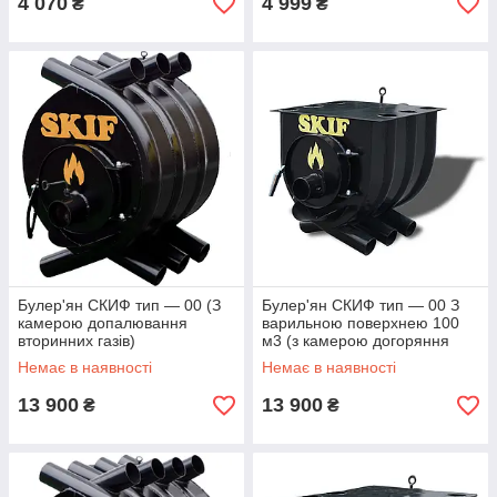
4 070
4 999
₴
₴
Булер'ян СКИФ тип — 00 (З
Булер'ян СКИФ тип — 00 З
камерою допалювання
варильною поверхнею 100
вторинних газів)
м3 (з камерою догоряння
вторинних газів)
Немає в наявності
Немає в наявності
13 900
13 900
₴
₴