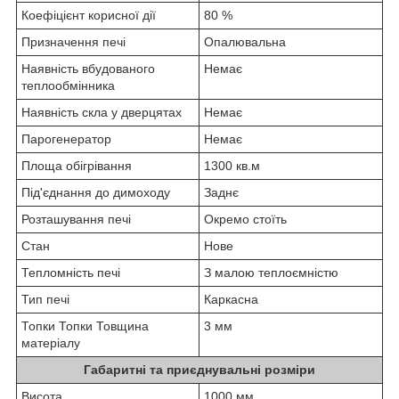
Коефіцієнт корисної дії
80 %
Призначення печі
Опалювальна
Наявність вбудованого
Немає
теплообмінника
Наявність скла у дверцятах
Немає
Парогенератор
Немає
Площа обігрівання
1300 кв.м
Під'єднання до димоходу
Заднє
Розташування печі
Окремо стоїть
Стан
Нове
Тепломність печі
З малою теплоємністю
Тип печі
Каркасна
Топки Топки Товщина
3 мм
матеріалу
Габаритні та приєднувальні розміри
Висота
1000 мм