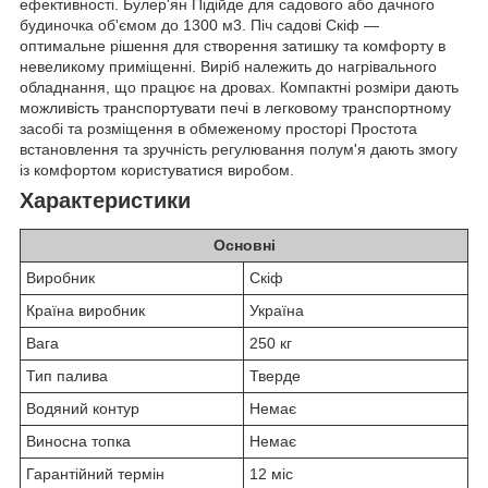
ефективності. Булер'ян Підійде для садового або дачного
будиночка об'ємом до 1300 м3. Піч садові Скіф —
оптимальне рішення для створення затишку та комфорту в
невеликому приміщенні. Виріб належить до нагрівального
обладнання, що працює на дровах. Компактні розміри дають
можливість транспортувати печі в легковому транспортному
засобі та розміщення в обмеженому просторі Простота
встановлення та зручність регулювання полум'я дають змогу
із комфортом користуватися виробом.
Характеристики
Основні
Виробник
Скіф
Країна виробник
Україна
Вага
250 кг
Тип палива
Тверде
Водяний контур
Немає
Виносна топка
Немає
Гарантійний термін
12 міс