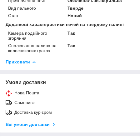
Призначення печі
Опалювально-варильна
Вид пального
Тверде
Стан
Новий
Додаткові характеристики печей на твердому паливі
Камера подвійного
Так
згоряння
Спалювання палива на
Так
колосникових гратах
Приховати
Умови доставки
Нова Пошта
Самовивіз
Доставка кур'єром
Всі умови доставки