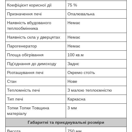
Коефіцієнт корисної дії
75 %
Призначення печі
Опалювальна
Наявність вбудованого
Немає
теплообмінника
Наявність скла у дверцятах
Немає
Парогенератор
Немає
Площа обігрівання
100 кв.м
Під'єднання до димоходу
Заднє
Розташування печі
Окремо стоїть
Стан
Нове
Тепломність печі
З малою теплоємністю
Тип печі
Каркасна
Топки Топки Товщина
3 мм
матеріалу
Габаритні та приєднувальні розміри
Висота
750 мм