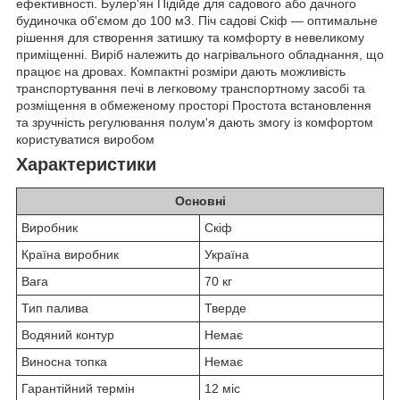
ефективності. Булер'ян Підійде для садового або дачного
будиночка об'ємом до 100 м3. Піч садові Скіф — оптимальне
рішення для створення затишку та комфорту в невеликому
приміщенні. Виріб належить до нагрівального обладнання, що
працює на дровах. Компактні розміри дають можливість
транспортування печі в легковому транспортному засобі та
розміщення в обмеженому просторі Простота встановлення
та зручність регулювання полум'я дають змогу із комфортом
користуватися виробом
Характеристики
Основні
Виробник
Скіф
Країна виробник
Україна
Вага
70 кг
Тип палива
Тверде
Водяний контур
Немає
Виносна топка
Немає
Гарантійний термін
12 міс