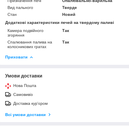
Призначення печі
Опалювально-варильна
Вид пального
Тверде
Стан
Новий
Додаткові характеристики печей на твердому паливі
Камера подвійного
Так
згоряння
Спалювання палива на
Так
колосникових гратах
Приховати
Умови доставки
Нова Пошта
Самовивіз
Доставка кур'єром
Всі умови доставки