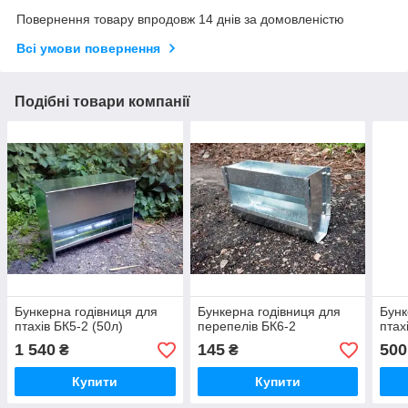
Повернення товару впродовж 14 днів за домовленістю
Всі умови повернення
Подібні товари компанії
Бункерна годівниця для
Бункерна годівниця для
Бунк
птахів БК5-2 (50л)
перепелів БК6-2
птах
1 540
145
500
₴
₴
Купити
Купити