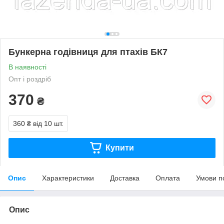
Бункерна годівниця для птахів БК7
В наявності
Опт і роздріб
370
₴
360 ₴
від 10 шт.
Купити
Опис
Характеристики
Доставка
Оплата
Умови п
Опис