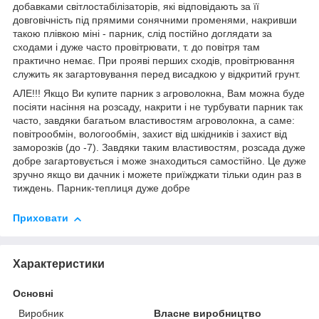
добавками світлостабілізаторів, які відповідають за її
довговічність під прямими сонячними променями, накривши
такою плівкою міні - парник, слід постійно доглядати за
сходами і дуже часто провітрювати, т. до повітря там
практично немає. При прояві перших сходів, провітрювання
служить як загартовування перед висадкою у відкритий грунт.
АЛЕ!!! Якщо Ви купите парник з агроволокна, Вам можна буде
посіяти насіння на розсаду, накрити і не турбувати парник так
часто, завдяки багатьом властивостям агроволокна, а саме:
повітрообмін, вологообмін, захист від шкідників і захист від
заморозків (до -7). Завдяки таким властивостям, розсада дуже
добре загартовується і може знаходиться самостійно. Це дуже
зручно якщо ви дачник і можете приїжджати тільки один раз в
тиждень. Парник-теплиця дуже добре
Приховати
Характеристики
Основні
Виробник
Власне виробництво