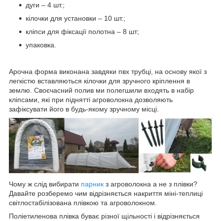
дуги – 4 шт.;
кілочки для установки – 10 шт.;
кліпси для фіксації полотна – 8 шт;
упаковка.
Арочна форма виконана завдяки пвх трубці, на основу якої з
легкістю вставляються кілочки для зручного кріплення в
землю. Своєчасний полив ми полегшили входять в набір
кліпсами, які при піднятті агроволокна дозволяють
зафіксувати його в будь-якому зручному місці.
Чому ж слід вибирати
парник
з агроволокна а не з плівки?
Давайте розберемо чим відрізняється накриття міні-теплиці
світлостабілізована плівкою та агроволокном.
Поліетиленова плівка буває різної щільності і відрізняється