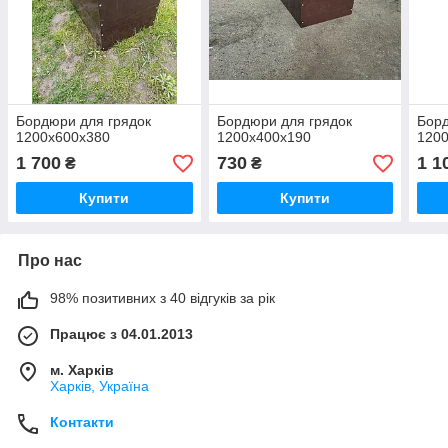
Бордюри для грядок
Бордюри для грядок
Борд
1200х600х380
1200х400х190
120
1 700
730
1 1
₴
₴
Купити
Купити
Про нас
98% позитивних з 40 відгуків за рік
Працює з 04.01.2013
м. Харків
Харків, Україна
Контакти